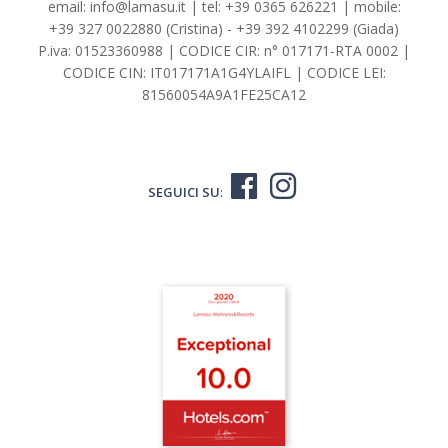
email:
info@lamasu.it
| tel:
+39 0365 626221
| mobile:
+39 327 0022880
(Cristina) -
+39 392 4102299
(Giada)
P.iva: 01523360988 | CODICE CIR: n° 017171-RTA 0002 |
CODICE CIN: IT017171A1G4YLAIFL | CODICE LEI:
81560054A9A1FE25CA12
SEGUICI SU
: