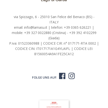
via Spizzago, 6 - 25010 San Felice del Benaco (BS) -
ITALY
email:
info@lamasu.it
| telefon:
+39 0365 626221
|
mobile:
+39 327 0022880
(Cristina) -
+39 392 4102299
(Giada)
P.iva: 01523360988 | CODICE CIR: n° 017171-RTA 0002 |
CODICE CIN: IT017171A1G4YLAIFL | CODICE LEI:
81560054A9A1FE25CA12
FOLGE UNS AUF
: